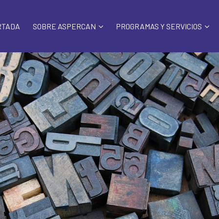
RTADA
SOBRE ASPERCAN
PROGRAMAS Y SERVICIOS
SOBRE NOSOTROS
VALORACIÓN DIAGNÓSTICA
ESTRUCTURA
APOYO PSICOLÓGICO
NUESTRAS SEDES
ATENCIÓN TEMPRANA
COLABORA
SERVICIO DE ACTIVIDADES
ELABÓRATE
REVISTEA
PUZZLEATÍPICO