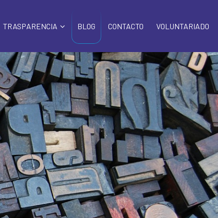
TRASPARENCIA
BLOG
CONTACTO
VOLUNTARIADO
PORTAL
ORGANIZATIVA
INSTITUCIONAL 
FINANCIERA
CONTRATOS
CONVENIOS
PROCEDIMIENTOS