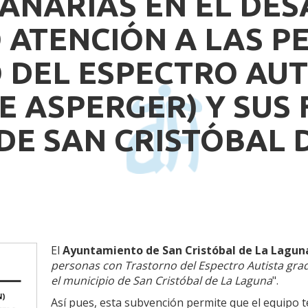
CANARIAS EN EL DE
 ATENCIÓN A LAS P
DEL ESPECTRO AUT
 ASPERGER) Y SUS 
DE SAN CRISTÓBAL 
El
Ayuntamiento de San Cristóbal de La Lagu
personas con Trastorno del Espectro Autista grad
el municipio de San Cristóbal de La Laguna
".
Así pues, esta subvención permite que el equipo té