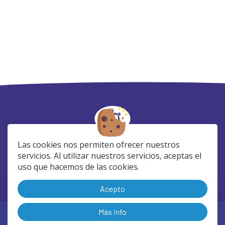
Las cookies nos permiten ofrecer nuestros
servicios. Al utilizar nuestros servicios, aceptas el
uso que hacemos de las cookies.
SÍGUENOS EN:
Acepto
Más info
|
|
Aviso Legal y Condiciones de Uso
Política de Privacidad
Política de Cookies